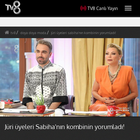
TV8 Canlı Yayın
Toggl
navig
tv8
doya doya moda
jüri üyeleri sabiha'nın kombinin yorumladı!
Jüri üyeleri Sabiha'nın kombinin yorumladı!