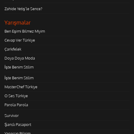
Zahide Yetiş'le Sence?
Yarışmalar
Ben Eşimi Bilmez Miyim
Cevap Ver Türkiye
Çarkıfelek
Doya Doya Moda
İşte Benim Stilim
İşte Benim Stilim
MasterChef Türkiye
O Ses Türkiye
Parola Parola
Survivor
Şanslı Pasaport
Yaparsın Bilirim