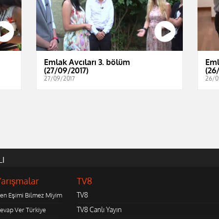
Emlak Avcıları 3. bölüm
Eml
(27/09/2017)
(26
27/09/2017
26/0
LI
Yarışmalar
TV8
TV8
en Eşimi Bilmez Miyim
TV8 Canlı Yayın
evap Ver Türkiye