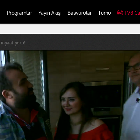
r
Programlar
Yayın Akışı
Başvurular
Tümü
TV8 Ca
e inşaat şoku!