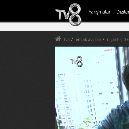
Yarışmalar
Dizile
tv8
emlak avcıları
nişanlı çift