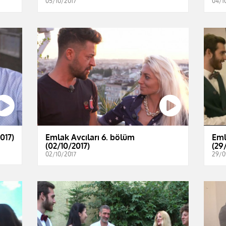
05/10/2017
04/1
017)
Emlak Avcıları 6. bölüm
Eml
(02/10/2017)
(29
02/10/2017
29/0