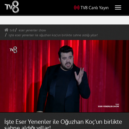
TV8 Canlı Yayın
Toggl
navig
tv8
eser yenenler show
işte eser yenenler ile oğuzhan koç'un birlikte sahne aldığı yıllar!
İşte Eser Yenenler ile Oğuzhan Koç'un birlikte
sahne aldığı yıllar!