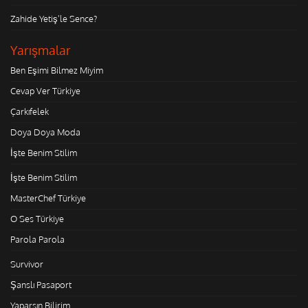
Zahide Yetiş'le Sence?
Yarışmalar
Ben Eşimi Bilmez Miyim
Cevap Ver Türkiye
Çarkıfelek
Doya Doya Moda
İşte Benim Stilim
İşte Benim Stilim
MasterChef Türkiye
O Ses Türkiye
Parola Parola
Survivor
Şanslı Pasaport
Yaparsın Bilirim