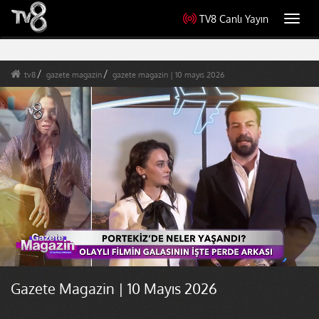
TV8 Canlı Yayın
Toggl
navig
tv8
gazete magazin
gazete magazin | 10 mayıs 2026
Gazete Magazin | 10 Mayıs 2026