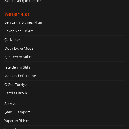
Zahide Yetiş'le Sence?
Yarışmalar
Ben Eşimi Bilmez Miyim
Cevap Ver Türkiye
Çarkıfelek
Doya Doya Moda
İşte Benim Stilim
İşte Benim Stilim
MasterChef Türkiye
O Ses Türkiye
Parola Parola
Survivor
Şanslı Pasaport
Yaparsın Bilirim