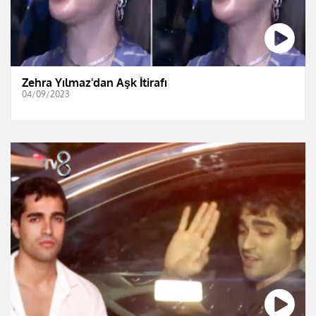
Zehra Yılmaz'dan Aşk İtirafı
04/09/2023