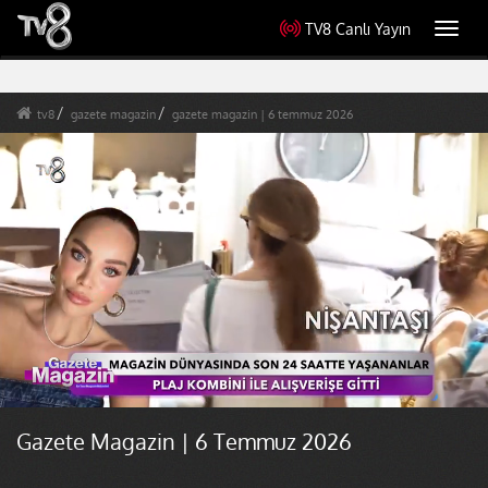
TV8 Canlı Yayın
Toggl
navig
tv8
gazete magazin
gazete magazin | 6 temmuz 2026
Gazete Magazin | 6 Temmuz 2026