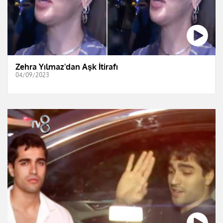
Zehra Yılmaz'dan Aşk İtirafı
04/09/2023