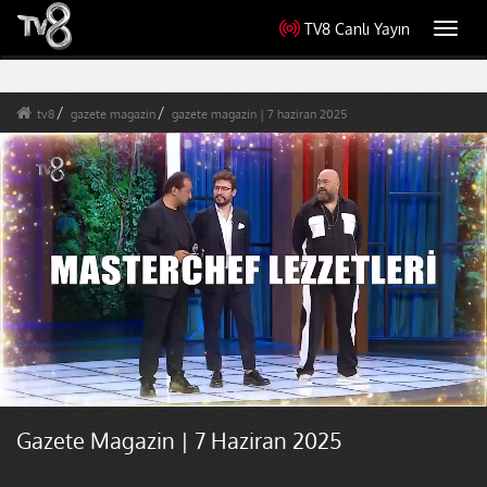
TV8 Canlı Yayın
Toggl
navig
tv8
gazete magazin
gazete magazin | 7 haziran 2025
Gazete Magazin | 7 Haziran 2025