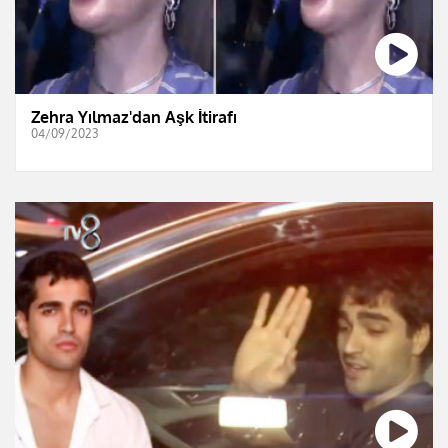
Zehra Yılmaz'dan Aşk İtirafı
04/09/2023