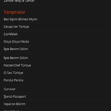
Zahide Yetiş'le Sence?
Yarışmalar
Ben Eşimi Bilmez Miyim
Cevap Ver Türkiye
Çarkıfelek
Doya Doya Moda
İşte Benim Stilim
İşte Benim Stilim
MasterChef Türkiye
O Ses Türkiye
Parola Parola
Survivor
Şanslı Pasaport
Yaparsın Bilirim