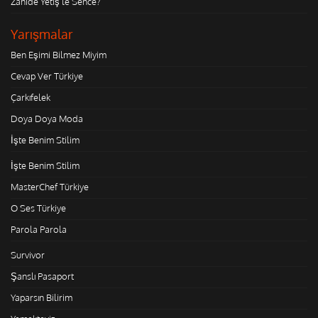
Zahide Yetiş'le Sence?
Yarışmalar
Ben Eşimi Bilmez Miyim
Cevap Ver Türkiye
Çarkıfelek
Doya Doya Moda
İşte Benim Stilim
İşte Benim Stilim
MasterChef Türkiye
O Ses Türkiye
Parola Parola
Survivor
Şanslı Pasaport
Yaparsın Bilirim