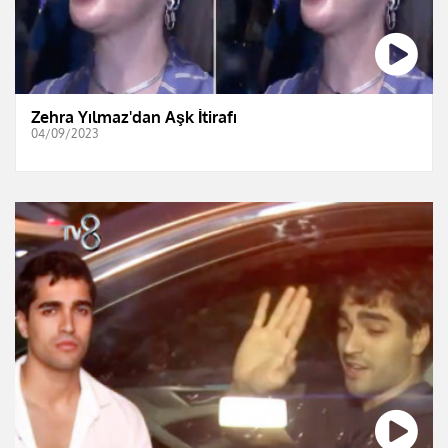
Zehra Yılmaz'dan Aşk İtirafı
04/09/2023