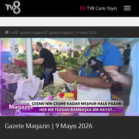
TV8 Canlı Yayın
Toggl
navig
tv8
gazete magazin
gazete magazin | 9 mayıs 2026
Gazete Magazin | 9 Mayıs 2026