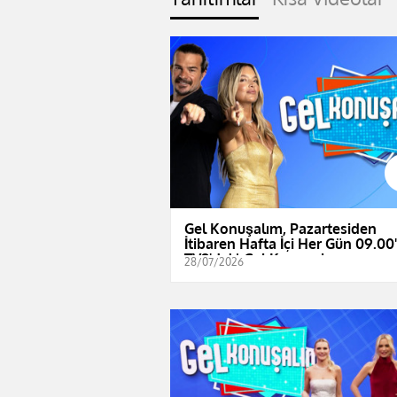
Gel Konuşalım, Pazartesiden
İtibaren Hafta İçi Her Gün 09.00
TV8'de! | Gel Konuşalım
28/07/2026