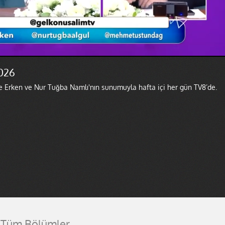
2026
e Erken ve Nur Tuğba Namlı'nın sunumuyla hafta içi her gün TV8’de.
Tüm Bölümler