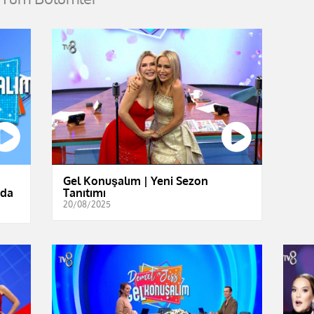
Gel Konuşalım | Yeni Sezon
'da
Tanıtımı
20/08/2025