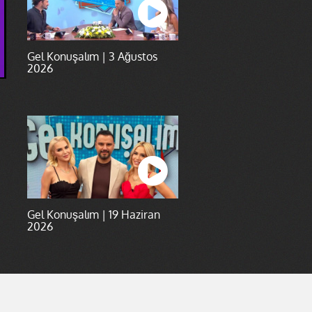
Gel Konuşalım | 3 Ağustos
2026
Gel Konuşalım | 19 Haziran
2026