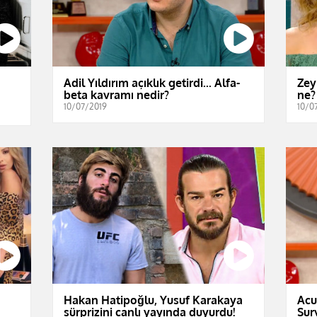
Adil Yıldırım açıklık getirdi... Alfa-
Zey
beta kavramı nedir?
ne?
10/07/2019
10/0
Hakan Hatipoğlu, Yusuf Karakaya
Acu
sürprizini canlı yayında duyurdu!
Sur