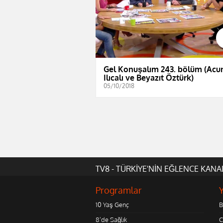
Gel Konuşalım 243. bölüm (Acu
Ilıcalı ve Beyazıt Öztürk)
05/10/2018
TV8 - TÜRKİYE'NİN EĞLENCE KANA
Programlar
10 Yaş Genç
B
8'de Sağlık
C