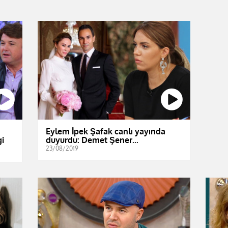
Eylem İpek Şafak canlı yayında
gi
duyurdu: Demet Şener...
23/08/2019