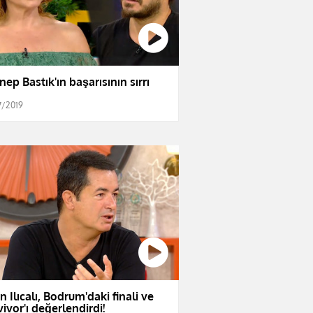
nep Bastık'ın başarısının sırrı
7/2019
n Ilıcalı, Bodrum'daki finali ve
vivor'ı değerlendirdi!