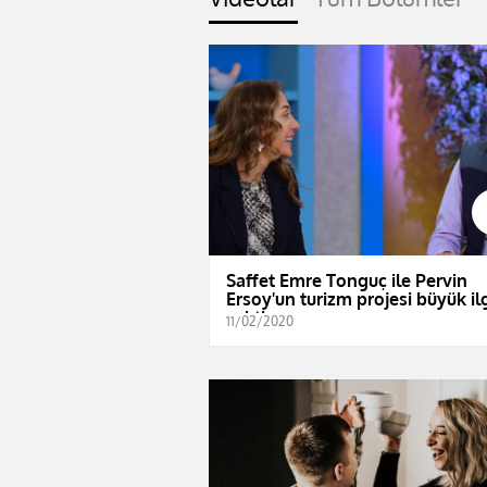
Saffet Emre Tonguç ile Pervin
Ersoy'un turizm projesi büyük il
çekti
11/02/2020