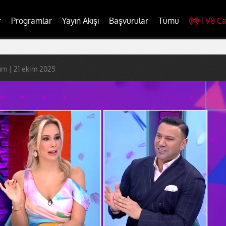
r
Programlar
Yayın Akışı
Başvurular
Tümü
TV8 Ca
ım | 21 ekim 2025