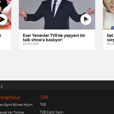
n
Eser Yenenler TV8'de yepyeni bir
Gel
talk show'a başlıyor!
sürp
05/10/2018
05/1
LI
Yarışmalar
TV8
TV8
en Eşimi Bilmez Miyim
TV8 Canlı Yayın
evap Ver Türkiye