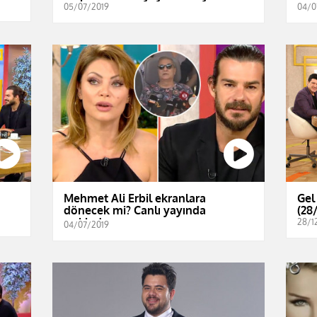
05/07/2019
04/0
Mehmet Ali Erbil ekranlara
Gel
dönecek mi? Canlı yayında
(28
açıkladı...
28/1
04/07/2019