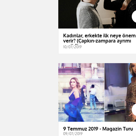
Kadınlar, erkekte ilk neye önem
verir? (Çapkın-zampara ayrımı
nedir?)
10/07/2019
9 Temmuz 2019 - Magazin Turu
09/07/2019