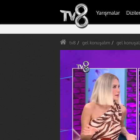
Yarışmalar
Dizile
tv8
gel konuşalım
gel konuşal