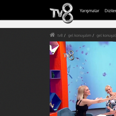
Yarışmalar
Dizile
tv8
gel konuşalım
gel konuşal