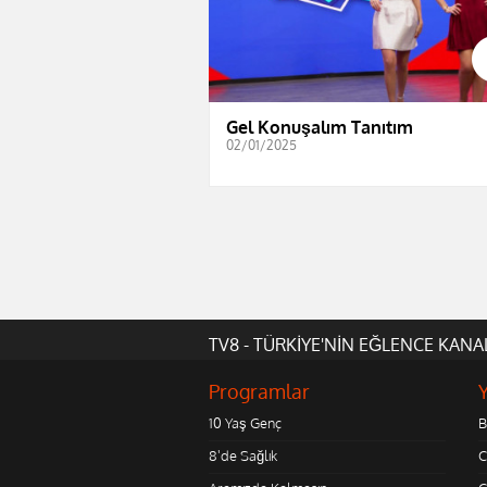
Gel Konuşalım Tanıtım
02/01/2025
TV8 - TÜRKİYE'NİN EĞLENCE KANA
Programlar
10 Yaş Genç
B
8'de Sağlık
C