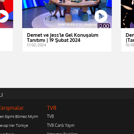
Demet ve Jess'le Gel Konuşalım
Dem
Tanıtımı | 19 Şubat 2024
|Ta
17/02/2024
10/1
LI
Yarışmalar
TV8
TV8
en Eşimi Bilmez Miyim
TV8 Canlı Yayın
evap Ver Türkiye