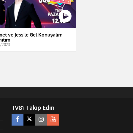
et ve Jess'le Gel Konuşalım
nıtım
0/2023
TV8'i Takip Edin