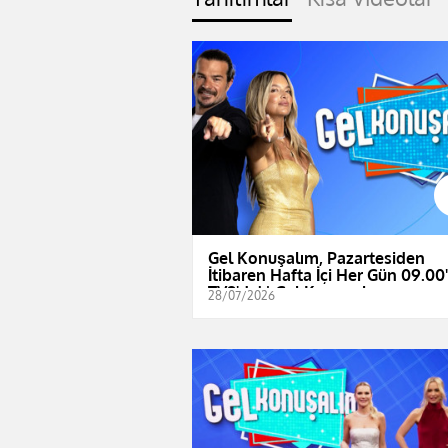
Gel Konuşalım, Pazartesiden
İtibaren Hafta İçi Her Gün 09.00
TV8'de! | Gel Konuşalım
28/07/2026