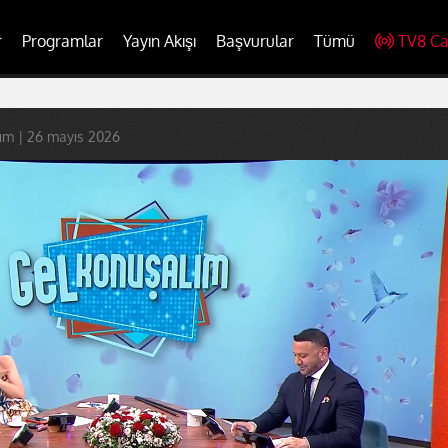
r
Programlar
Yayın Akışı
Başvurular
Tümü
TV8 Ca
ım | 26 mayıs 2026