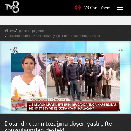
TV8 Canlı Yayın
Toggl
navig
tv8
gerçeğin peşinde
dolandırıcıların tuzağına düşen yaşlı çifte komşularından destek!
Dolandırıcıların tuzağına düşen yaşlı çifte
komşularından destek!