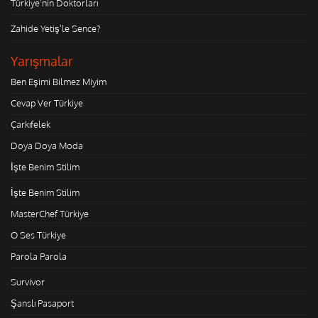
Türkiye'nin Doktorları
Zahide Yetiş'le Sence?
Yarışmalar
Ben Eşimi Bilmez Miyim
Cevap Ver Türkiye
Çarkıfelek
Doya Doya Moda
İşte Benim Stilim
İşte Benim Stilim
MasterChef Türkiye
O Ses Türkiye
Parola Parola
Survivor
Şanslı Pasaport