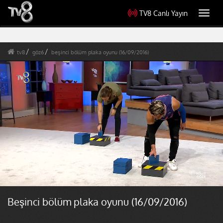
TV8 Canlı Yayın
Toggl
navig
tv8
göz6
beşinci bölüm plaka oyunu (16/09/2016)
Beşinci bölüm plaka oyunu (16/09/2016)