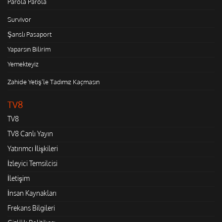
Parola Parola
Survivor
Şanslı Pasaport
Yaparsın Bilirim
Yemekteyiz
Zahide Yetiş'le Tadımız Kaçmasın
TV8
TV8
TV8 Canlı Yayın
Yatırımcı İlişkileri
İzleyici Temsilcisi
İletişim
İnsan Kaynakları
Frekans Bilgileri