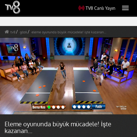
TV8 Canlı Yayın
Toggl
navig
tv8
göz6
eleme oyununda büyük mücadele! işte kazanan...
Eleme oyununda büyük mücadele! İşte
kazanan...