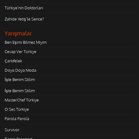
Türkiye'nin Doktorları
Zahide Yetiş'le Sence?
Yarışmalar
Ben Eşimi Bilmez Miyim
Cevap Ver Türkiye
Çarkıfelek
Doya Doya Moda
İşte Benim Stilim
İşte Benim Stilim
MasterChef Türkiye
O Ses Türkiye
Parola Parola
Survivor
Şanslı Pasaport