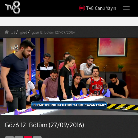
TV8 Canlı Yayın
Toggl
navig
tv8
göz6
göz6 12. bölüm (27/09/2016)
Göz6 12. Bölüm (27/09/2016)