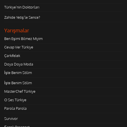
Türkiye'nin Doktorları
Zahide Yetiş'le Sence?
Yarışmalar
Ben Eşimi Bilmez Miyim
Cevap Ver Türkiye
Çarkıfelek
Doya Doya Moda
İşte Benim Stilim
İşte Benim Stilim
MasterChef Türkiye
O Ses Türkiye
Parola Parola
Survivor
Şanslı Pasaport