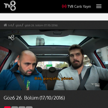
TV8 Canlı Yayın
Toggl
navig
tv8
göz6
göz6 26. bölüm (17/10/2016)
Göz6 26. Bölüm (17/10/2016)