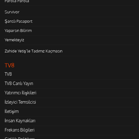
Parola Parola
Survivor
Şanslı Pasaport
Yaparsın Bilirim
Yemekteyiz
Zahide Yetiş'le Tadımız Kaçmasın
TV8
TV8
TV8 Canlı Yayın
Yatırımcı İlişkileri
İzleyici Temsilcisi
İletişim
İnsan Kaynakları
Frekans Bilgileri