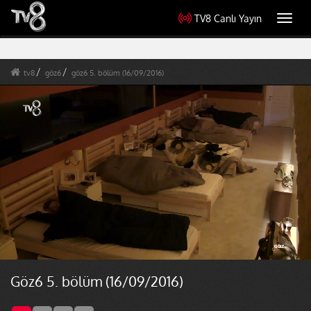
TV8 Canlı Yayın
Toggl
navig
tv8
göz6
göz6 5. bölüm (16/09/2016)
Göz6 5. bölüm (16/09/2016)