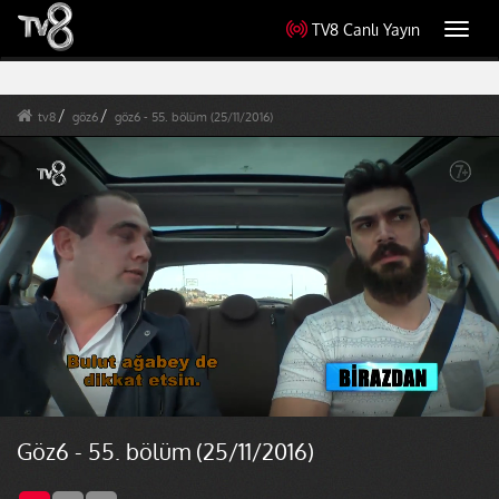
TV8 Canlı Yayın
Toggl
navig
tv8
göz6
göz6 - 55. bölüm (25/11/2016)
Göz6 - 55. bölüm (25/11/2016)