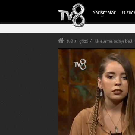
Yarışmalar
Dizile
tv8
göz6
ilk eleme adayı belli