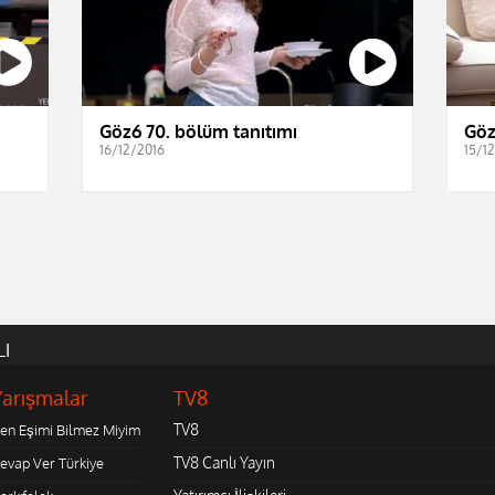
Göz6 70. bölüm tanıtımı
Göz
16/12/2016
15/1
LI
Yarışmalar
TV8
TV8
en Eşimi Bilmez Miyim
TV8 Canlı Yayın
evap Ver Türkiye