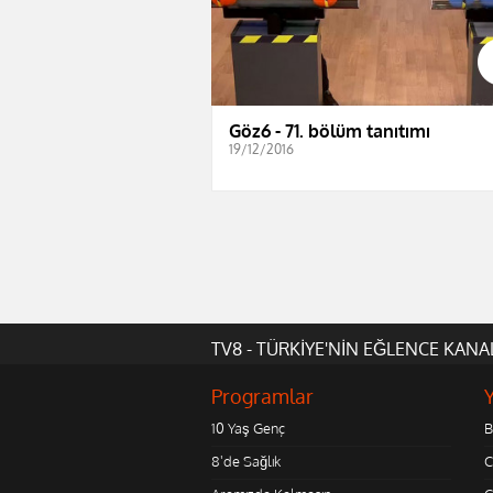
Göz6 - 71. bölüm tanıtımı
19/12/2016
TV8 - TÜRKİYE'NİN EĞLENCE KANA
Programlar
10 Yaş Genç
B
8'de Sağlık
C