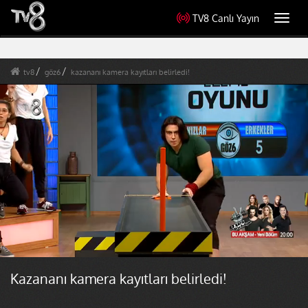
TV8 Canlı Yayın
Toggl
navig
tv8
göz6
kazananı kamera kayıtları belirledi!
Kazananı kamera kayıtları belirledi!