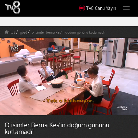
TV8 Canlı Yayın
Toggl
navig
tv8
göz6
o isimler berna kes'in doğum gününü kutlamadı!
O isimler Berna Kes'in doğum gününü
kutlamadı!