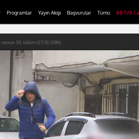
r
Programlar
Yayın Akışı
Başvurular
Tümü
TV8 Ca
e oturun 50. bölüm (27/12/2016)