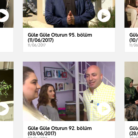
Güle Güle Oturun 95. bölüm
Gül
(11/06/2017)
(10
11/06/2017
11/0
Güle Güle Oturun 92. bölüm
Gül
(03/06/2017)
(28