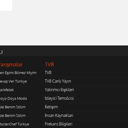
LI
Yarışmalar
TV8
TV8
en Eşimi Bilmez Miyim
TV8 Canlı Yayın
evap Ver Türkiye
Yatırımcı İlişkileri
arkıfelek
İzleyici Temsilcisi
oya Doya Moda
İletişim
şte Benim Stilim
İnsan Kaynakları
şte Benim Stilim
Frekans Bilgileri
asterChef Türkiye