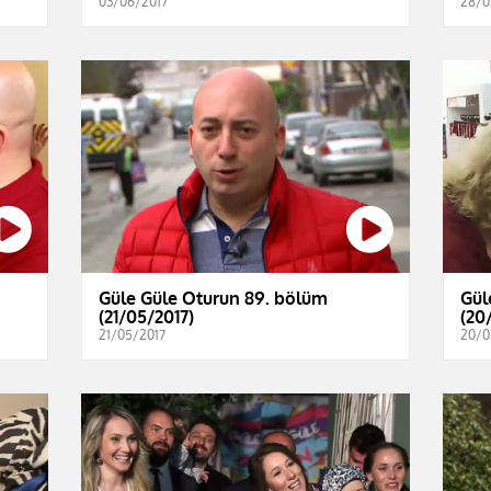
03/06/2017
28/0
Güle Güle Oturun 89. bölüm
Gül
(21/05/2017)
(20
21/05/2017
20/0