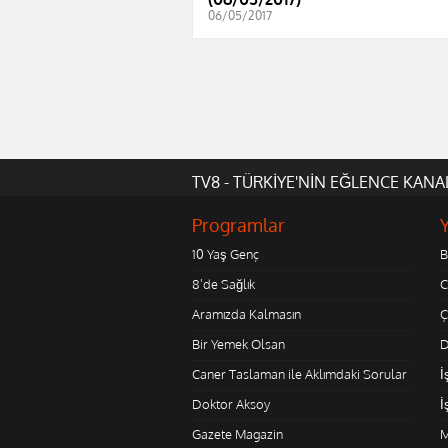
06/05/2017
TV8 - TÜRKİYE'NİN EĞLENCE KANA
Programlar
10 Yaş Genç
B
8'de Sağlık
C
Aramızda Kalmasın
Ç
Bir Yemek Olsan
D
Caner Taslaman ile Aklımdaki Sorular
İ
Doktor Aksoy
İ
Gazete Magazin
M