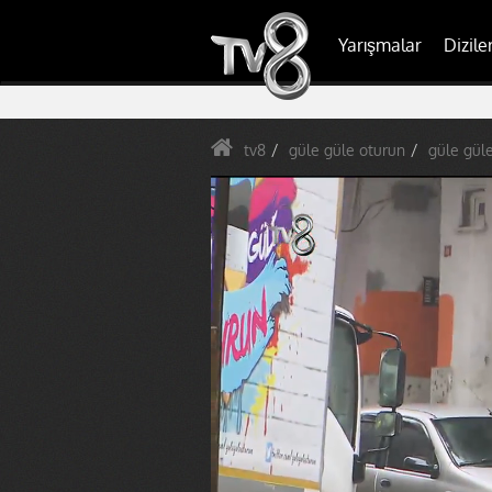
Yarışmalar
Dizile
tv8
güle güle oturun
güle gül