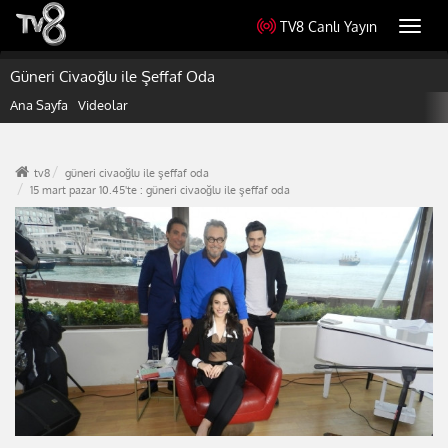
TV8 Canlı Yayın
Toggl
navig
Güneri Civaoğlu ile Şeffaf Oda
Ana Sayfa
Videolar
tv8
güneri civaoğlu ile şeffaf oda
15 mart pazar 10.45'te : güneri civaoğlu ile şeffaf oda