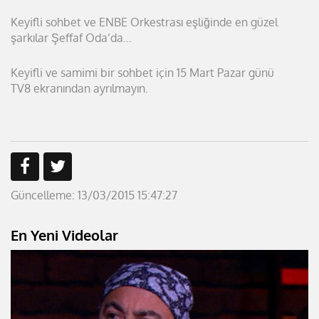
Keyifli sohbet ve ENBE Orkestrası eşliğinde en güzel
şarkılar Şeffaf
Oda’da...
Keyifli ve samimi bir sohbet için 15 Mart Pazar günü
TV8
ekranından ayrılmayın.
Güncelleme: 13/03/2015 15:47:27
En Yeni Videolar