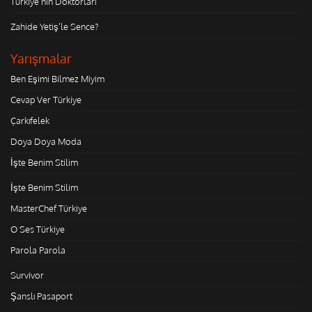
Türkiye'nin Doktorları
Zahide Yetiş'le Sence?
Yarışmalar
Ben Eşimi Bilmez Miyim
Cevap Ver Türkiye
Çarkıfelek
Doya Doya Moda
İşte Benim Stilim
İşte Benim Stilim
MasterChef Türkiye
O Ses Türkiye
Parola Parola
Survivor
Şanslı Pasaport