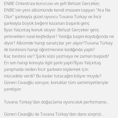
ENBE
Orkestrası kurucusu ve şefi Behzat Gerçeker,
ENBE’nin yeni albümünde
kendi imzasını taşıyan “Ara Ne
Olur” şarkısıyla güzel oyuncu Tuvana
Türkay ve İncir
şarkısıyla büyük beğeni kazanan başarılı genç
İlyas
Yalçıntaş konuk oluyor.
Behzat Gerçeker genç
yetenekleri nasıl keşfediyor? Yastığa başını
koyduğunda ne
diyor? Albümde hangi sanatçılar yer alıyor?
Tuvana Türkay
ilk bestesini hangi öğretmenine kızdığında yaptı?
Kaç
bestesi var? Şarkı sözü yazmaya ne zaman başladı?
En son hangi konuyla
ilgili şarkı yaptı?
İlyas Yalçıntaş
yarışmada neden İncir şarkısını söylemek için
mücadele
verdi? Bu kadar tutacağını biliyor muydu?
Güneri Cıvaoğlu soruyor, konuklar
tüm samimiyetleriyle
yanıtlıyor.
Tuvana Türkay’dan doğaçlama oyunculuk performansı...
Güneri Cıvaoğlu ile Tuvana Türkay’dan dans sürprizi...