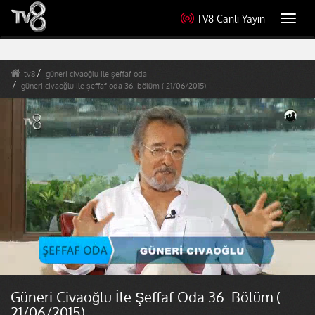
TV8 Canlı Yayın
Toggl
navig
tv8
güneri civaoğlu ile şeffaf oda
güneri civaoğlu ile şeffaf oda 36. bölüm ( 21/06/2015)
Güneri Civaoğlu İle Şeffaf Oda 36. Bölüm (
21/06/2015)