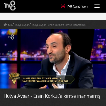
TV8 Canlı Yayın
Toggl
navig
tv8
hülya avşar
hülya avşar - ersin korkut'a kimse inanmamış
Hülya Avşar - Ersin Korkut'a kimse inanmamış