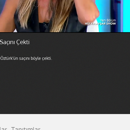
Saçını Çekti
ztürk'ün saçını böyle çekti.
lar
Tanıtımlar