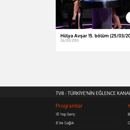
Hülya Avşar 15. bölüm (25/03/20
26/03/2015
TV8 - TÜRKİYE'NİN EĞLENCE KANA
Programlar
10 Yaş Genç
B
8'de Sağlık
C