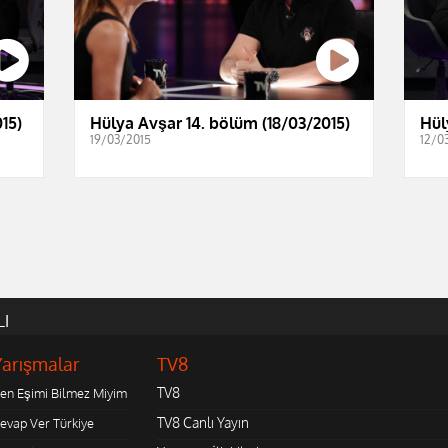
15)
Hülya Avşar 14. bölüm (18/03/2015)
Hül
19/03/2015
12/0
LI
Yarışmalar
TV8
TV8
en Eşimi Bilmez Miyim
TV8 Canlı Yayın
evap Ver Türkiye