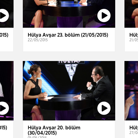
015)
Hülya Avşar 23. bölüm (21/05/2015)
Hül
22/05/2015
21/0
15)
Hülya Avşar 20. bölüm
Hül
(30/04/2015)
27/0
01/05/2015