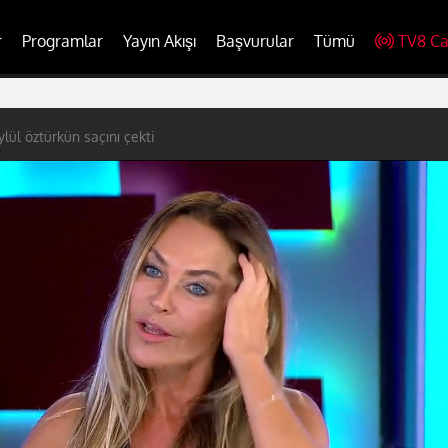
r
Programlar
Yayın Akışı
Başvurular
Tümü
TV8 Ca
ylül öztürkün saçını çekti