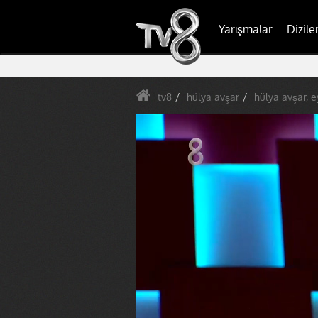
Yarışmalar
Dizile
tv8
hülya avşar
hülya avşar, e