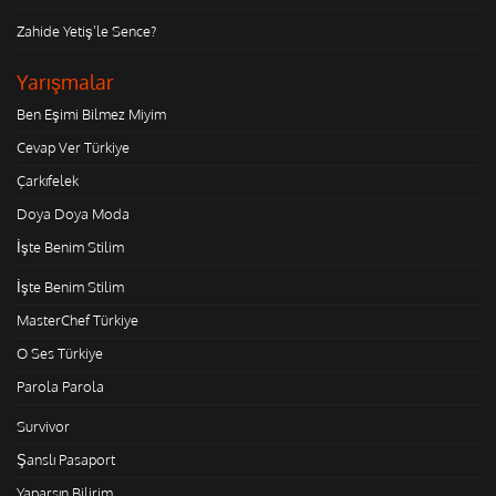
Zahide Yetiş'le Sence?
Yarışmalar
Ben Eşimi Bilmez Miyim
Cevap Ver Türkiye
Çarkıfelek
Doya Doya Moda
İşte Benim Stilim
İşte Benim Stilim
MasterChef Türkiye
O Ses Türkiye
Parola Parola
Survivor
Şanslı Pasaport
Yaparsın Bilirim