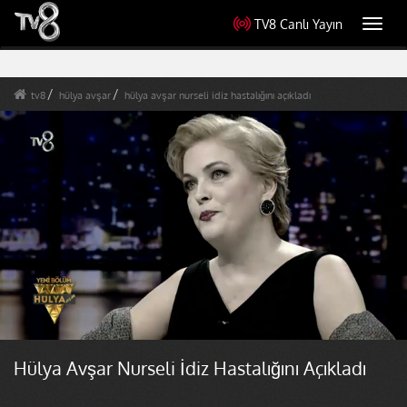
TV8 Canlı Yayın
Toggl
navig
tv8
hülya avşar
hülya avşar nurseli idiz hastalığını açıkladı
Hülya Avşar Nurseli İdiz Hastalığını Açıkladı