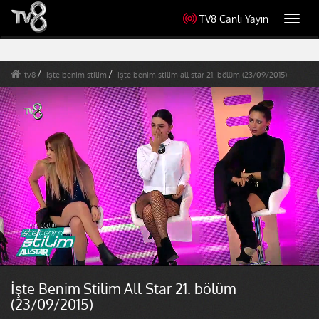
TV8 Canlı Yayın
Toggl
navig
tv8
işte benim stilim
işte benim stilim all star 21. bölüm (23/09/2015)
İşte Benim Stilim All Star 21. bölüm
(23/09/2015)