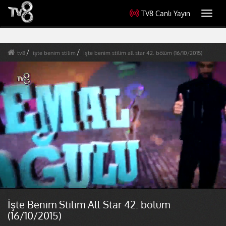
TV8 Canlı Yayın
Toggl
navig
tv8
işte benim stilim
işte benim stilim all star 42. bölüm (16/10/2015)
İşte Benim Stilim All Star 42. bölüm
(16/10/2015)