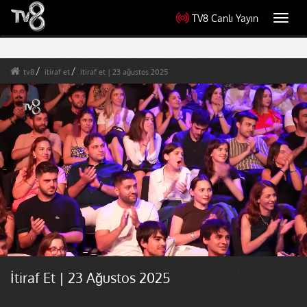
TV8 Canlı Yayın
Toggl
navig
tv8
itiraf et
itiraf et | 23 ağustos 2025
İtiraf Et | 23 Ağustos 2025