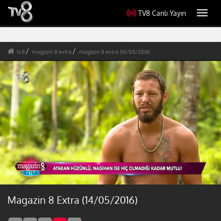
TV8 Canlı Yayın
Toggl
navig
tv8
magazin 8 extra
magazin 8 extra (14/05/2016)
Magazin 8 Extra (14/05/2016)