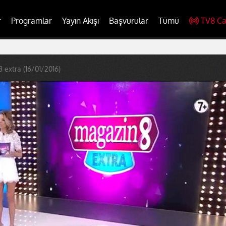
r
Programlar
Yayın Akışı
Başvurular
Tümü
TV8 Ca
 extra (16/01/2016)