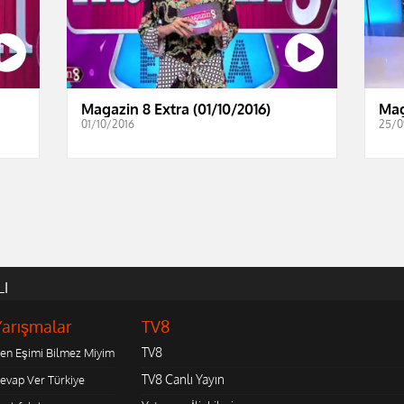
Magazin 8 Extra (01/10/2016)
Mag
01/10/2016
25/0
LI
Yarışmalar
TV8
TV8
en Eşimi Bilmez Miyim
TV8 Canlı Yayın
evap Ver Türkiye