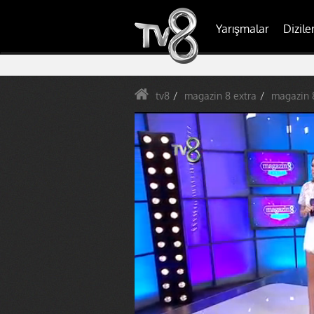
Yarışmalar
Dizile
tv8
magazin 8 extra
magazin 8