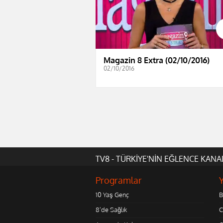
Magazin 8 Extra (02/10/2016)
02/10/2016
TV8 - TÜRKİYE'NİN EĞLENCE KANA
Programlar
10 Yaş Genç
B
8'de Sağlık
C