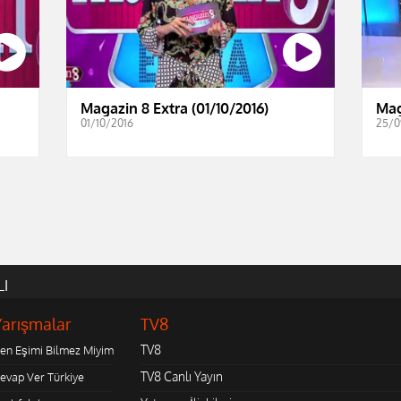
Magazin 8 Extra (01/10/2016)
Mag
01/10/2016
25/0
LI
Yarışmalar
TV8
TV8
en Eşimi Bilmez Miyim
TV8 Canlı Yayın
evap Ver Türkiye