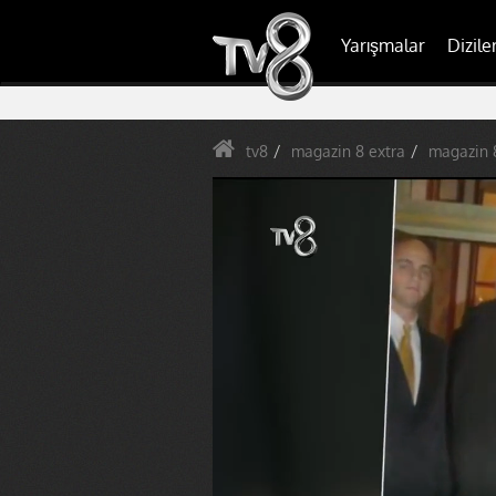
Yarışmalar
Dizile
tv8
magazin 8 extra
magazin 8