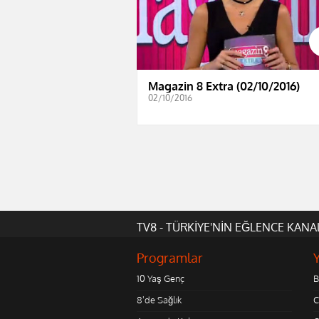
Magazin 8 Extra (02/10/2016)
02/10/2016
TV8 - TÜRKİYE'NİN EĞLENCE KANA
Programlar
10 Yaş Genç
B
8'de Sağlık
C