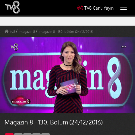
TV8 Canlı Yayın
Toggl
navig
tv8
magazin 8
magazin 8 - 130. bölüm (24/12/2016)
Magazin 8 - 130. Bölüm (24/12/2016)