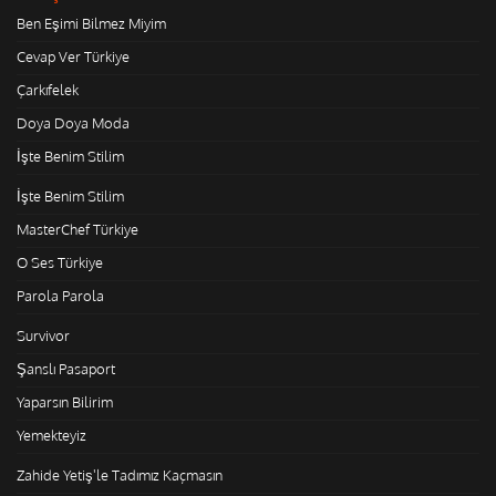
Ben Eşimi Bilmez Miyim
Cevap Ver Türkiye
Çarkıfelek
Doya Doya Moda
İşte Benim Stilim
İşte Benim Stilim
MasterChef Türkiye
O Ses Türkiye
Parola Parola
Survivor
Şanslı Pasaport
Yaparsın Bilirim
Yemekteyiz
Zahide Yetiş'le Tadımız Kaçmasın