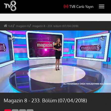
TV8 Canlı Yayın
Toggl
navig
tv8
magazin 8
magazin 8 - 233. bölüm (07/04/2018)
Magazin 8 - 233. Bölüm (07/04/2018)