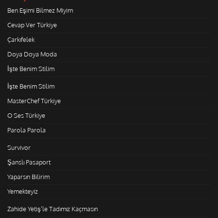
Ben Eşimi Bilmez Miyim
Cevap Ver Türkiye
Çarkıfelek
Doya Doya Moda
İşte Benim Stilim
İşte Benim Stilim
MasterChef Türkiye
O Ses Türkiye
Parola Parola
Survivor
Şanslı Pasaport
Yaparsın Bilirim
Yemekteyiz
Zahide Yetiş'le Tadımız Kaçmasın