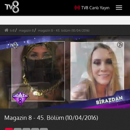
TV8 Canlı Yayın
Toggl
navig
tv8
magazin 8
magazin 8 - 45. bölüm (10/04/2016)
Magazin 8 - 45. Bölüm (10/04/2016)