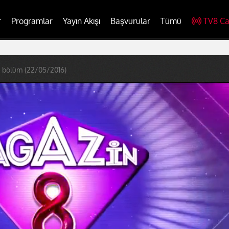
r
Programlar
Yayın Akışı
Başvurular
Tümü
TV8 Ca
. bölüm (22/05/2016)