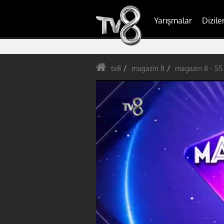
Yarışmalar
Dizile
tv8
magazin 8
magazin 8 - 55