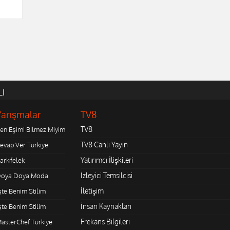
LI
Yarışmalar
TV8
TV8
en Eşimi Bilmez Miyim
TV8 Canlı Yayın
evap Ver Türkiye
Yatırımcı İlişkileri
arkıfelek
İzleyici Temsilcisi
oya Doya Moda
İletişim
şte Benim Stilim
İnsan Kaynakları
şte Benim Stilim
Frekans Bilgileri
asterChef Türkiye