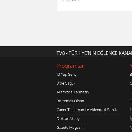
TV8 - TÜRKİYE'NİN EĞLENCE KANA
Programlar
10 Yaş Genç
B
8'de Sağlık
C
Aramızda Kalmasın
Ç
Bir Yemek Olsan
D
Caner Taslaman ile Aklımdaki Sorular
İ
Doktor Aksoy
İ
Gazete Magazin
M