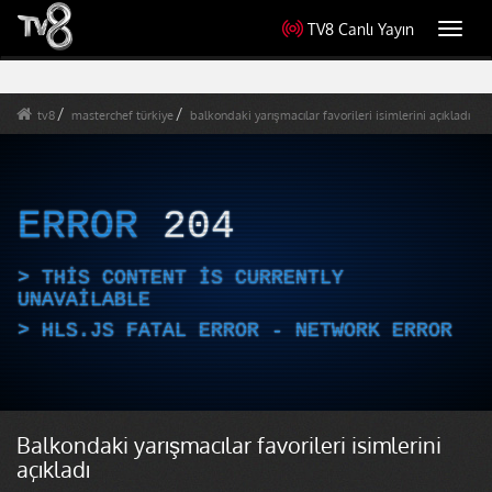
TV8 Canlı Yayın
Toggl
navig
tv8
masterchef türkiye
balkondaki yarışmacılar favorileri isimlerini açıkladı
ERROR
204
THIS CONTENT IS CURRENTLY
UNAVAILABLE
HLS.JS FATAL ERROR - NETWORK ERROR
Balkondaki yarışmacılar favorileri isimlerini
açıkladı