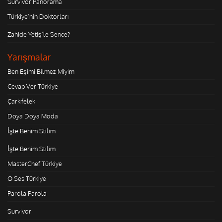
Survivor Panorama
Türkiye'nin Doktorları
Zahide Yetiş'le Sence?
Yarışmalar
Ben Eşimi Bilmez Miyim
Cevap Ver Türkiye
Çarkıfelek
Doya Doya Moda
İşte Benim Stilim
İşte Benim Stilim
MasterChef Türkiye
O Ses Türkiye
Parola Parola
Survivor