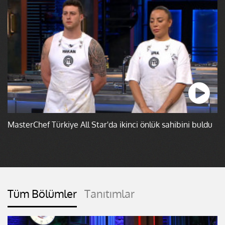
MasterChef Türkiye All Star'da ikinci önlük sahibini buldu
Tüm Bölümler
Tanıtımlar