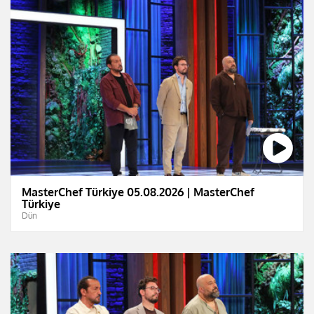
MasterChef Türkiye 05.08.2026 | MasterChef
Türkiye
Dün