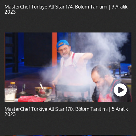
MasterChef Türkiye All Star 174. Bölüm Tanıtımı | 9 Aralık
2023
MasterChef Türkiye All Star 170. Bölüm Tanıtımı | 5 Aralık
2023