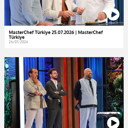
MasterChef Türkiye 25.07.2026 | MasterChef
Türkiye
26/07/2026