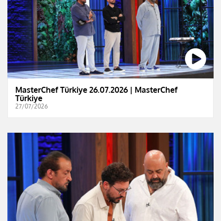
MasterChef Türkiye 26.07.2026 | MasterChef
Türkiye
27/07/2026