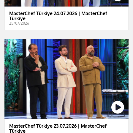
MasterChef Türkiye 24.07.2026 | MasterChef
Türkiye
25/07/2026
MasterChef Türkiye 23.07.2026 | MasterChef
Türkiye