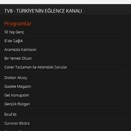
TV8 - TÜRKİYE'NİN EĞLENCE KANALI
Programlar
10 Yaş Genç
8'de Sağlık
Aramızda Kalmasın
Bir Yemek Olsan
Caner Taslaman ile Aklımdaki Sorular
Doktor Aksoy
Gazete Magazin
Gel Konuşalım
Gençlik Rüzgarı
İtiraf Et
Survivor Ekstra