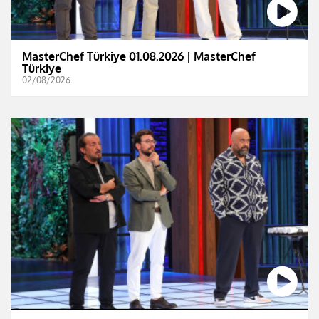
MasterChef Türkiye 01.08.2026 | MasterChef
Türkiye
02/08/2026