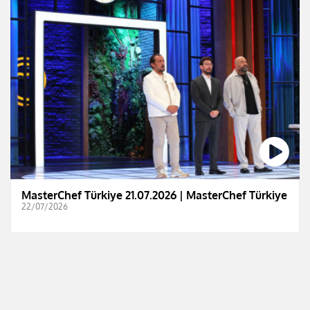
MasterChef Türkiye 21.07.2026 | MasterChef Türkiye
22/07/2026