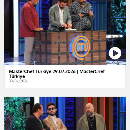
MasterChef Türkiye 29.07.2026 | MasterChef
Türkiye
30/07/2026