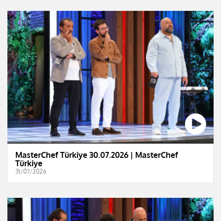
MasterChef Türkiye 30.07.2026 | MasterChef
Türkiye
31/07/2026