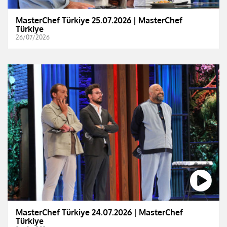
MasterChef Türkiye 25.07.2026 | MasterChef
Türkiye
26/07/2026
MasterChef Türkiye 24.07.2026 | MasterChef
Türkiye