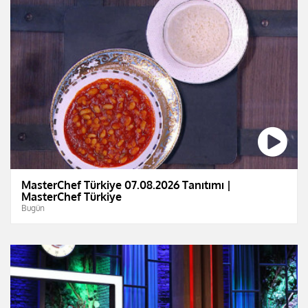
MasterChef Türkiye 07.08.2026 Tanıtımı |
MasterChef Türkiye
Bugün