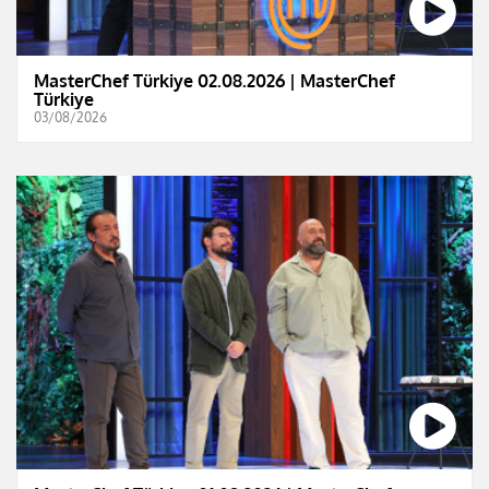
MasterChef Türkiye 02.08.2026 | MasterChef
Türkiye
03/08/2026