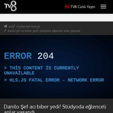
TV8 Canlı Yayın
Toggl
navig
tv8
masterchef türkiye
danilo şef acı biber yedi! stüdyoda eğlenceli anlar yaşandı
ERROR
204
THIS CONTENT IS CURRENTLY
UNAVAILABLE
HLS.JS FATAL ERROR - NETWORK ERROR
Danilo Şef acı biber yedi! Stüdyoda eğlenceli
anlar yaşandı