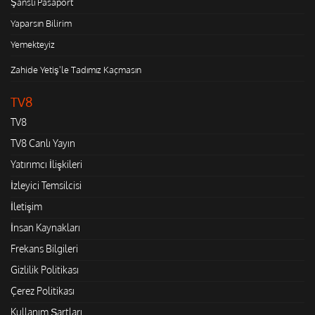
Şanslı Pasaport
Yaparsın Bilirim
Yemekteyiz
Zahide Yetiş'le Tadımız Kaçmasın
TV8
TV8
TV8 Canlı Yayın
Yatırımcı İlişkileri
İzleyici Temsilcisi
İletişim
İnsan Kaynakları
Frekans Bilgileri
Gizlilik Politikası
Çerez Politikası
Kullanım Şartları