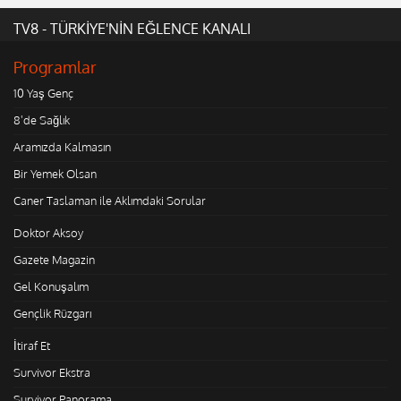
TV8 - TÜRKİYE'NİN EĞLENCE KANALI
Programlar
10 Yaş Genç
8'de Sağlık
Aramızda Kalmasın
Bir Yemek Olsan
Caner Taslaman ile Aklımdaki Sorular
Doktor Aksoy
Gazete Magazin
Gel Konuşalım
Gençlik Rüzgarı
İtiraf Et
Survivor Ekstra
Survivor Panorama