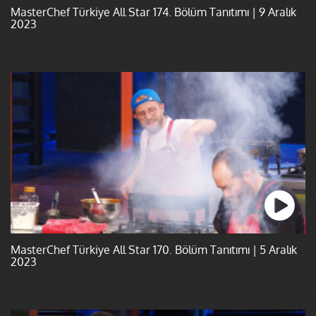
MasterChef Türkiye All Star 174. Bölüm Tanıtımı | 9 Aralık
2023
MasterChef Türkiye All Star 170. Bölüm Tanıtımı | 5 Aralık
2023