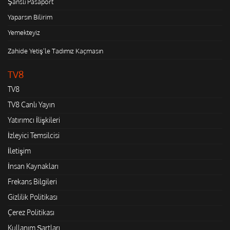
Şanslı Pasaport
Yaparsın Bilirim
Yemekteyiz
Zahide Yetiş'le Tadımız Kaçmasın
TV8
TV8
TV8 Canlı Yayın
Yatırımcı İlişkileri
İzleyici Temsilcisi
İletişim
İnsan Kaynakları
Frekans Bilgileri
Gizlilik Politikası
Çerez Politikası
Kullanım Şartları