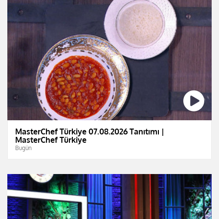
MasterChef Türkiye 07.08.2026 Tanıtımı |
MasterChef Türkiye
Bugün