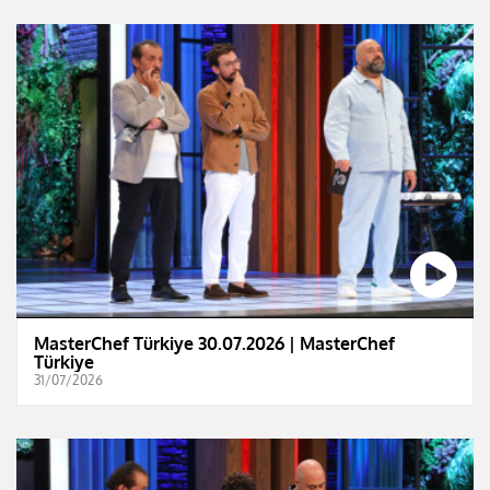
MasterChef Türkiye 30.07.2026 | MasterChef
Türkiye
31/07/2026