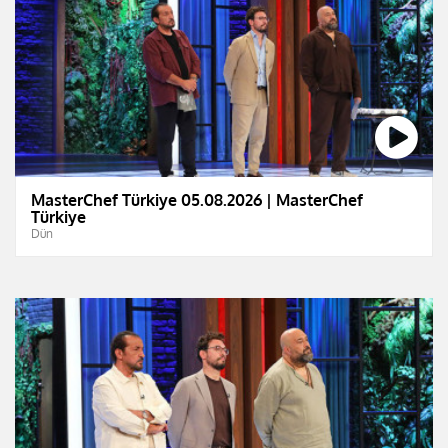
MasterChef Türkiye 05.08.2026 | MasterChef
Türkiye
Dün