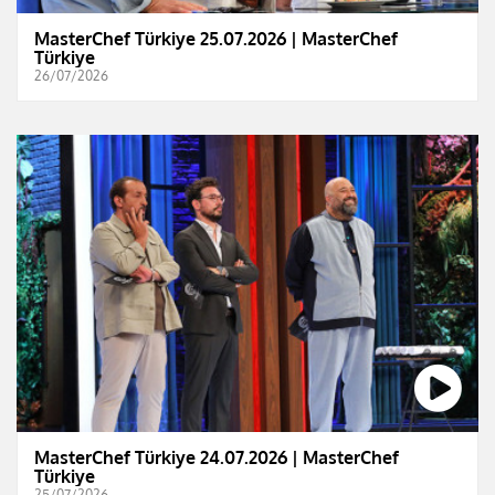
MasterChef Türkiye 25.07.2026 | MasterChef
Türkiye
26/07/2026
MasterChef Türkiye 24.07.2026 | MasterChef
Türkiye
25/07/2026