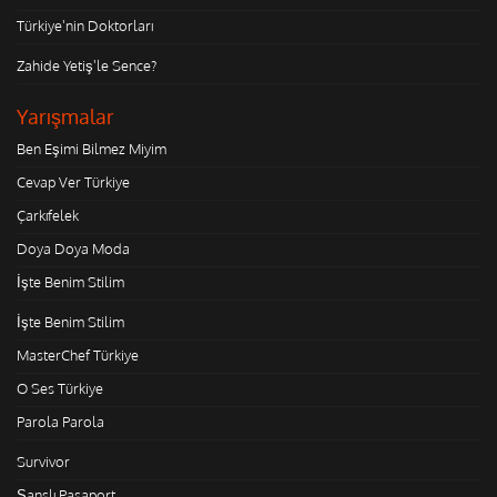
Türkiye'nin Doktorları
Zahide Yetiş'le Sence?
Yarışmalar
Ben Eşimi Bilmez Miyim
Cevap Ver Türkiye
Çarkıfelek
Doya Doya Moda
İşte Benim Stilim
İşte Benim Stilim
MasterChef Türkiye
O Ses Türkiye
Parola Parola
Survivor
Şanslı Pasaport