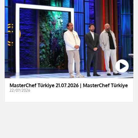
MasterChef Türkiye 21.07.2026 | MasterChef Türkiye
22/07/2026