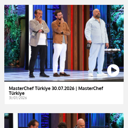
MasterChef Türkiye 30.07.2026 | MasterChef
Türkiye
31/07/2026