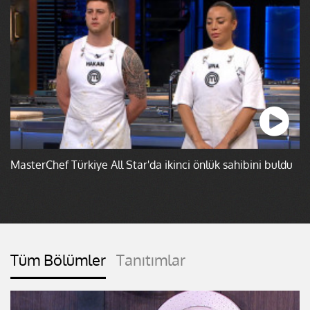
MasterChef Türkiye All Star'da ikinci önlük sahibini buldu
Tüm Bölümler
Tanıtımlar