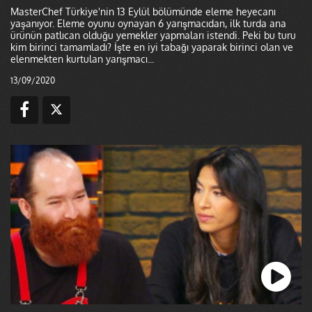
MasterChef Türkiye'nin 13 Eylül bölümünde eleme heyecanı
yaşanıyor. Eleme oyunu oynayan 6 yarışmacıdan, ilk turda ana
ürünün patlıcan olduğu yemekler yapmaları istendi. Peki bu turu
kim birinci tamamladı? İşte en iyi tabağı yaparak birinci olan ve
elenmekten kurtulan yarışmacı...
13/09/2020