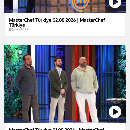
MasterChef Türkiye 02.08.2026 | MasterChef
Türkiye
03/08/2026