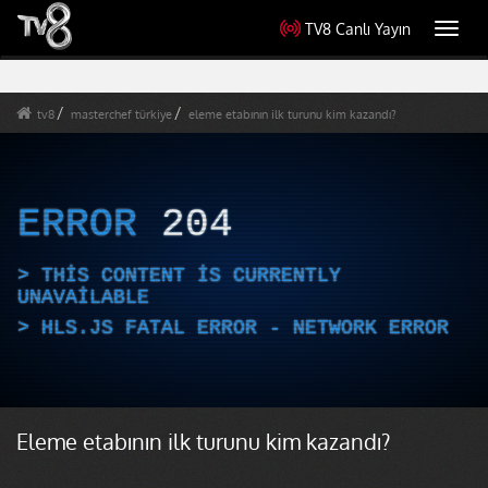
TV8 Canlı Yayın
Toggl
navig
tv8
masterchef türkiye
eleme etabının ilk turunu kim kazandı?
ERROR
204
THIS CONTENT IS CURRENTLY
UNAVAILABLE
HLS.JS FATAL ERROR - NETWORK ERROR
Eleme etabının ilk turunu kim kazandı?