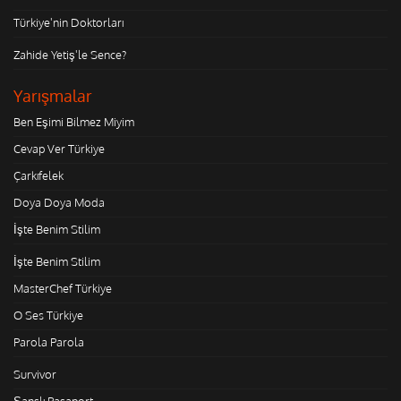
Türkiye'nin Doktorları
Zahide Yetiş'le Sence?
Yarışmalar
Ben Eşimi Bilmez Miyim
Cevap Ver Türkiye
Çarkıfelek
Doya Doya Moda
İşte Benim Stilim
İşte Benim Stilim
MasterChef Türkiye
O Ses Türkiye
Parola Parola
Survivor
Şanslı Pasaport