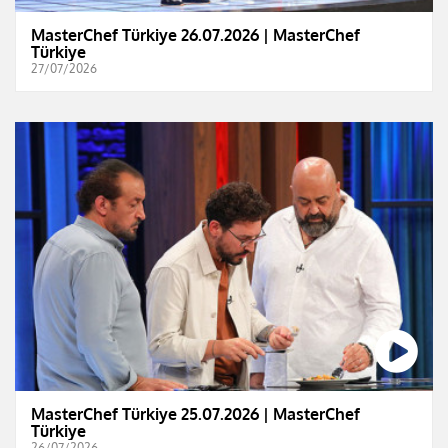
MasterChef Türkiye 26.07.2026 | MasterChef
Türkiye
27/07/2026
MasterChef Türkiye 25.07.2026 | MasterChef
Türkiye
26/07/2026