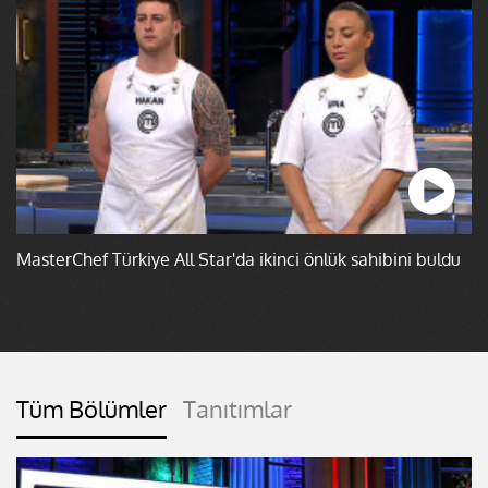
MasterChef Türkiye All Star'da ikinci önlük sahibini buldu
Tüm Bölümler
Tanıtımlar