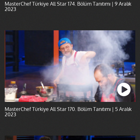
MasterChef Türkiye All Star 174. Bölüm Tanıtımı | 9 Aralık
2023
MasterChef Türkiye All Star 170. Bölüm Tanıtımı | 5 Aralık
2023