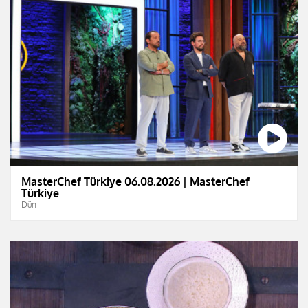
MasterChef Türkiye 06.08.2026 | MasterChef
Türkiye
Dün