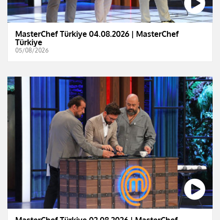
MasterChef Türkiye 04.08.2026 | MasterChef
Türkiye
05/08/2026