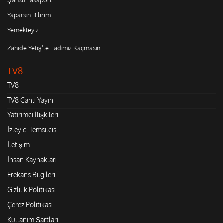
Yaparsın Bilirim
Yemekteyiz
Zahide Yetiş'le Tadımız Kaçmasın
TV8
TV8
TV8 Canlı Yayın
Yatırımcı İlişkileri
İzleyici Temsilcisi
İletişim
İnsan Kaynakları
Frekans Bilgileri
Gizlilik Politikası
Çerez Politikası
Kullanım Şartları