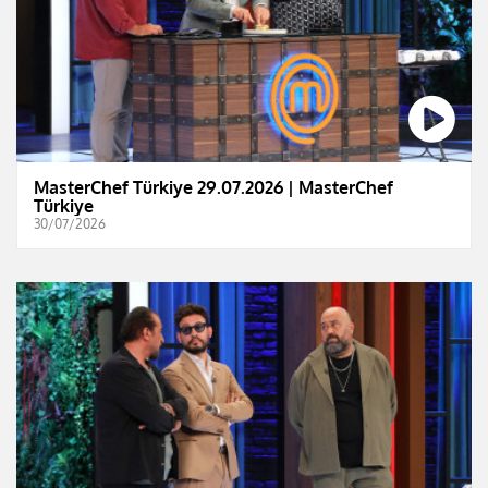
MasterChef Türkiye 29.07.2026 | MasterChef
Türkiye
30/07/2026