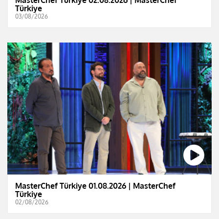
MasterChef Türkiye 02.08.2026 | MasterChef
Türkiye
03/08/2026
MasterChef Türkiye 01.08.2026 | MasterChef
Türkiye
02/08/2026