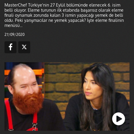
MasterChef Türkiye'nin 27 Eylül bölümünde elenecek 6. isim
belli oluyor. Eleme turunun ilk etabında başarısız olarak eleme
finali oynamak zorunda kalan 3 ismin yapacağı yemek de belli
oldu. Peki yarışmacılar ne yemek yapacak? İşte eleme finalinin
menüsü...
27/09/2020