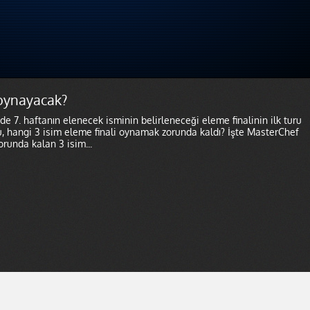
 oynayacak?
 7. haftanın elenecek isminin belirleneceği eleme finalinin ilk turu
du, hangi 3 isim eleme finali oynamak zorunda kaldı? İşte MasterChef
runda kalan 3 isim...