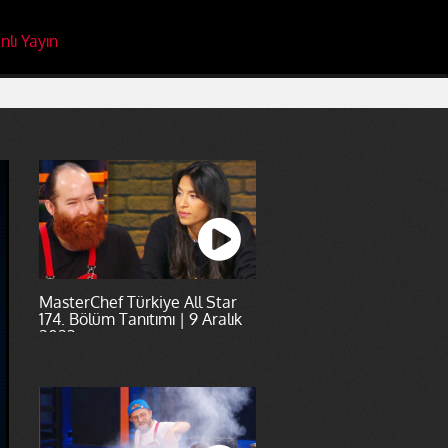
nlı Yayın
MasterChef Türkiye All Star
174. Bölüm Tanıtımı | 9 Aralık
2023