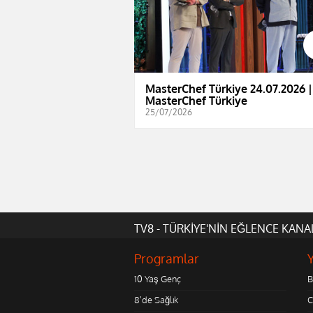
MasterChef Türkiye 24.07.2026 |
MasterChef Türkiye
25/07/2026
TV8 - TÜRKİYE'NİN EĞLENCE KANA
Programlar
10 Yaş Genç
B
8'de Sağlık
C