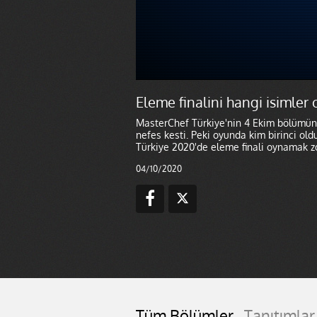
Eleme finalini hangi isimler
MasterChef Türkiye'nin 4 Ekim bölümünde
nefes kesti. Peki oyunda kim birinci ol
Türkiye 2020'de eleme finali oynamak zo
04/10/2020
Tüm Bölümler
Tanıtımlar