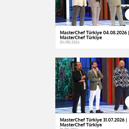
MasterChef Türkiye 04.08.2026 
MasterChef Türkiye
05/08/2026
MasterChef Türkiye 31.07.2026 |
MasterChef Türkiye