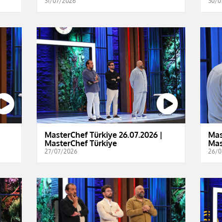
31/07/2026
30/0
MasterChef Türkiye 26.07.2026 |
Mas
MasterChef Türkiye
Mas
27/07/2026
26/0