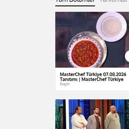
MasterChef Türkiye 07.08.2026
Tanıtımı | MasterChef Türkiye
Bugün