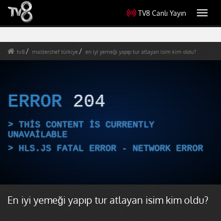
TV8 Canlı Yayın
Toggl
navig
tv8
masterchef türkiye
en iyi yemeği yapıp tur atlayan isim kim oldu?
ERROR
204
THIS CONTENT IS CURRENTLY
UNAVAILABLE
HLS.JS FATAL ERROR - NETWORK ERROR
En iyi yemeği yapıp tur atlayan isim kim oldu?