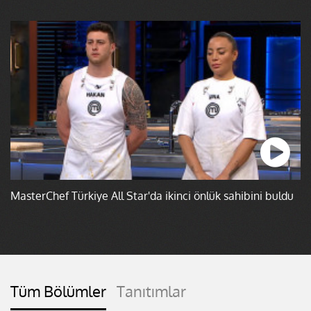
MasterChef Türkiye All Star'da ikinci önlük sahibini buldu
Tüm Bölümler
Tanıtımlar