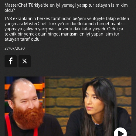
MasterChef Türkiye'de en iyi yemeği yapıp tur atlayan isim kim
oldu?
TV8 ekranlarının herkes tarafından beğeni ve ilgiyle takip edilen
yarışması MasterChef Türkiye'nin düellolarında hingel mantısı
yapmaya çalışan yarışmacılar zorlu dakikalar yaşadı. Oldukça
teknik bir yemek olan hingel mantısını en iyi yapan isim tur
atlayan taraf oldu.
27/07/2020