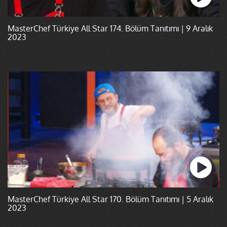
MasterChef Türkiye All Star 174. Bölüm Tanıtımı | 9 Aralık
2023
MasterChef Türkiye All Star 170. Bölüm Tanıtımı | 5 Aralık
2023