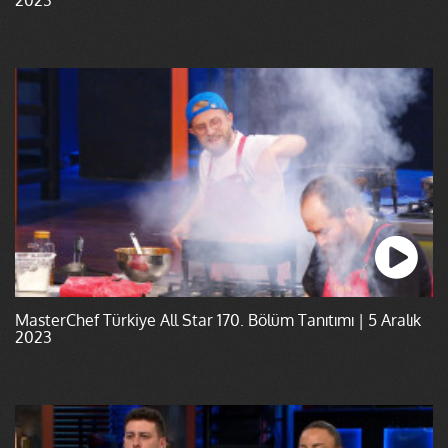
MasterChef Türkiye All Star 170. Bölüm Tanıtımı | 5 Aralık
2023