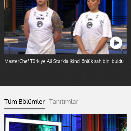
MasterChef Türkiye All Star'da ikinci önlük sahibini buldu
Tüm Bölümler
Tanıtımlar