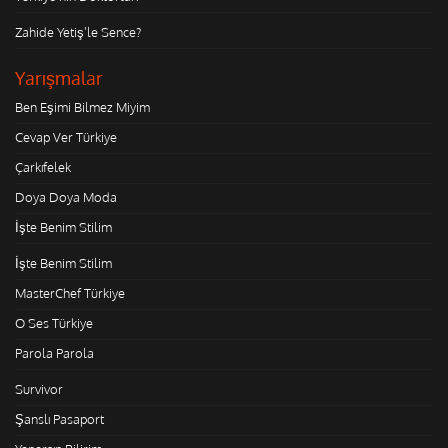
Zahide Yetiş'le Sence?
Yarışmalar
Ben Eşimi Bilmez Miyim
Cevap Ver Türkiye
Çarkıfelek
Doya Doya Moda
İşte Benim Stilim
İşte Benim Stilim
MasterChef Türkiye
O Ses Türkiye
Parola Parola
Survivor
Şanslı Pasaport