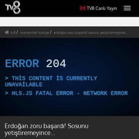
TV8 Canlı Yayın
Toggl
navig
tv8
masterchef türkiye
erdoğan zoru başardı! sosunu yetiştiremeyince...
ERROR
204
THIS CONTENT IS CURRENTLY
UNAVAILABLE
HLS.JS FATAL ERROR - NETWORK ERROR
Erdoğan zoru başardı! Sosunu
yetiştiremeyince...