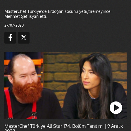
MasterChef Türkiye'de Erdoğan sosunu yetiştiremeyince
Mehmet Şef isyan etti.
27/07/2020
MasterChef Türkiye All Star 174. Bölüm Tanıtımı | 9 Aralık
2023