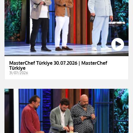
MasterChef Türkiye 30.07.2026 | MasterChef
Türkiye
31/07/2026