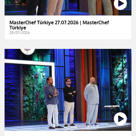
MasterChef Türkiye 27.07.2026 | MasterChef
Türkiye
28/07/2026