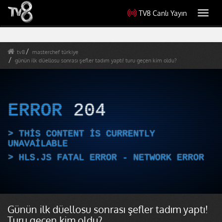
TV8 Canlı Yayın
Toggl
navig
tv8
masterchef türkiye
günün ilk düellosu sonrası şefler tadım yaptı! turu geçen kim oldu?
ERROR
204
THIS CONTENT IS CURRENTLY
UNAVAILABLE
HLS.JS FATAL ERROR - NETWORK ERROR
Günün ilk düellosu sonrası şefler tadım yaptı!
Turu geçen kim oldu?