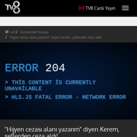
TV8 Canlı Yayın
Toggl
navig
tv8
masterchef türkiye
"hijyen cezası alanı yazarım" diyen kerem, şeflerden ceza aldı!
ERROR
204
THIS CONTENT IS CURRENTLY
UNAVAILABLE
HLS.JS FATAL ERROR - NETWORK ERROR
"Hijyen cezası alanı yazarım" diyen Kerem,
şeflerden ceza aldı!