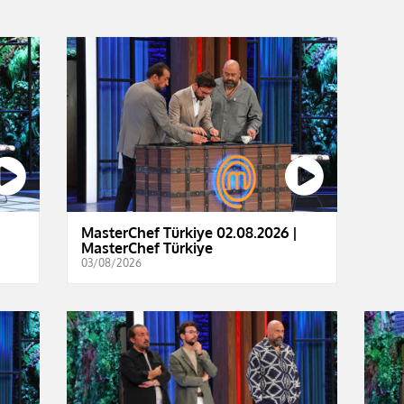
|
MasterChef Türkiye 02.08.2026 |
MasterChef Türkiye
03/08/2026