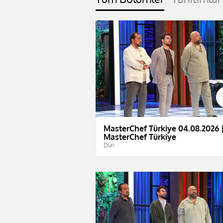
MasterChef Türkiye 04.08.2026 
MasterChef Türkiye
Dün