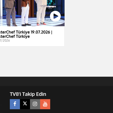
terChef Türkiye 19.07.2026 |
terChef Türkiye
7/2026
TV8'i Takip Edin