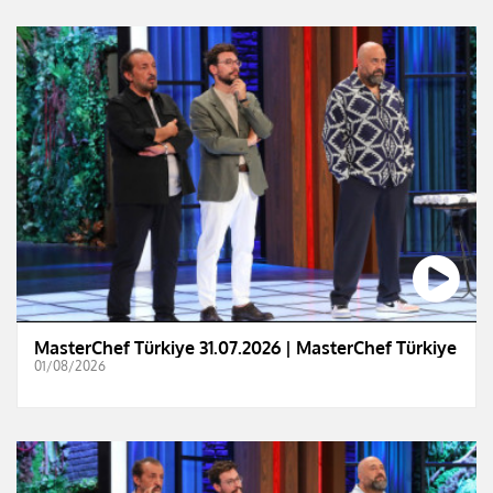
MasterChef Türkiye 31.07.2026 | MasterChef Türkiye
01/08/2026