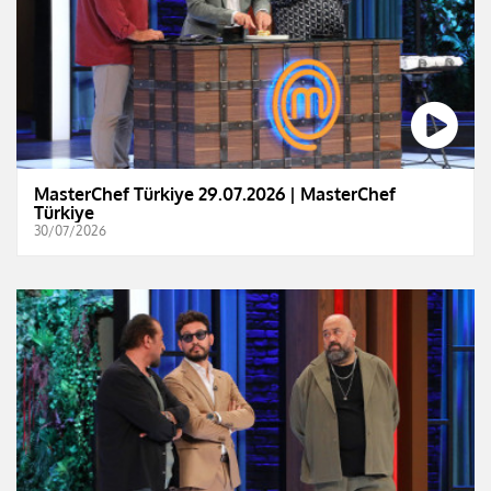
MasterChef Türkiye 29.07.2026 | MasterChef
Türkiye
30/07/2026