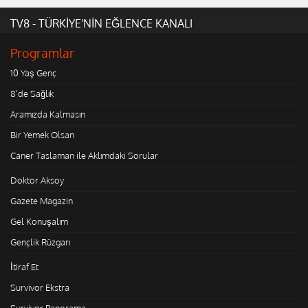
TV8 - TÜRKİYE'NİN EĞLENCE KANALI
Programlar
10 Yaş Genç
8'de Sağlık
Aramızda Kalmasın
Bir Yemek Olsan
Caner Taslaman ile Aklımdaki Sorular
Doktor Aksoy
Gazete Magazin
Gel Konuşalım
Gençlik Rüzgarı
İtiraf Et
Survivor Ekstra
Survivor Panorama