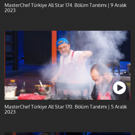
MasterChef Türkiye All Star 174. Bölüm Tanıtımı | 9 Aralık
2023
MasterChef Türkiye All Star 170. Bölüm Tanıtımı | 5 Aralık
2023