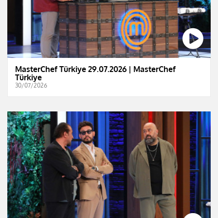
MasterChef Türkiye 29.07.2026 | MasterChef
Türkiye
30/07/2026