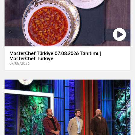
MasterChef Türkiye 07.08.2026 Tanıtımı |
MasterChef Türkiye
07/08/2026