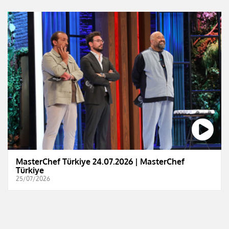
MasterChef Türkiye 24.07.2026 | MasterChef
Türkiye
25/07/2026