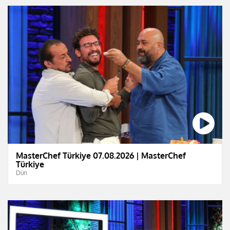
MasterChef Türkiye 07.08.2026 | MasterChef
Türkiye
Dün