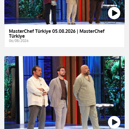
MasterChef Türkiye 05.08.2026 | MasterChef
Türkiye
06/08/2026