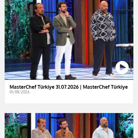
MasterChef Türkiye 31.07.2026 | MasterChef Türkiye
01/08/2026