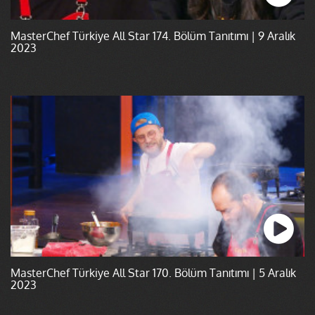
MasterChef Türkiye All Star 174. Bölüm Tanıtımı | 9 Aralık
2023
MasterChef Türkiye All Star 170. Bölüm Tanıtımı | 5 Aralık
2023